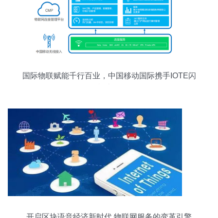
国际物联赋能千行百业，中国移动国际携手IOTE闪
耀上海
开启区块语音经济新时代 物联网服务的变革引擎