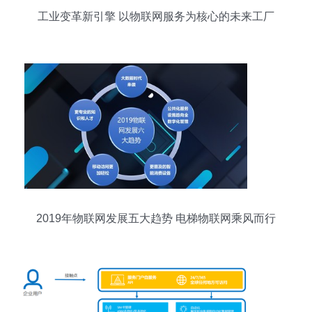
工业变革新引擎 以物联网服务为核心的未来工厂
2019年物联网发展五大趋势 电梯物联网乘风而行