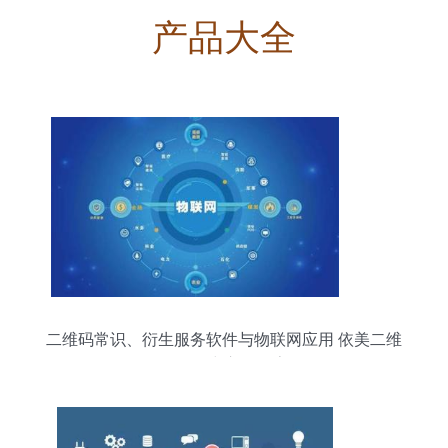
产品大全
二维码常识、衍生服务软件与物联网应用 依美二维
码服务中心的探索