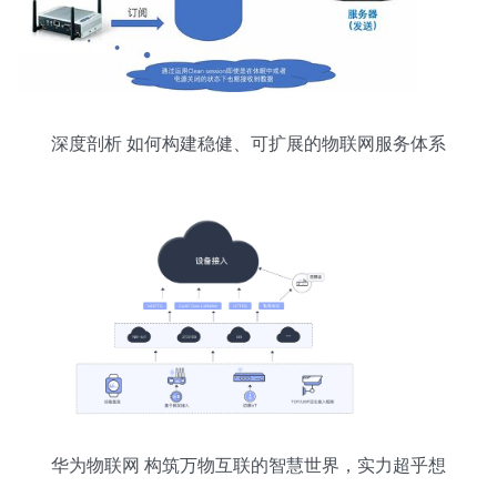
深度剖析 如何构建稳健、可扩展的物联网服务体系
华为物联网 构筑万物互联的智慧世界，实力超乎想
象