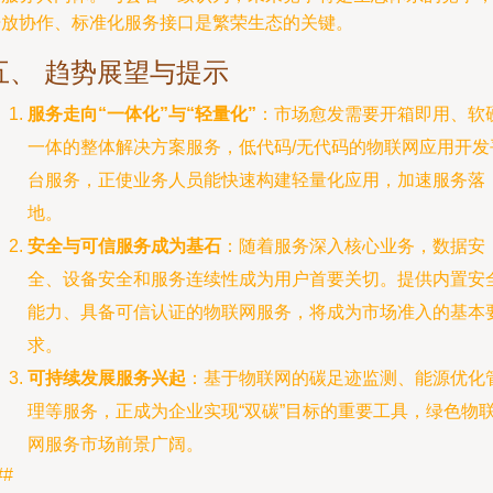
开放协作、标准化服务接口是繁荣生态的关键。
五、 趋势展望与提示
服务走向“一体化”与“轻量化”
：市场愈发需要开箱即用、软
一体的整体解决方案服务，低代码/无代码的物联网应用开发
台服务，正使业务人员能快速构建轻量化应用，加速服务落
地。
安全与可信服务成为基石
：随着服务深入核心业务，数据安
全、设备安全和服务连续性成为用户首要关切。提供内置安
能力、具备可信认证的物联网服务，将成为市场准入的基本
求。
可持续发展服务兴起
：基于物联网的碳足迹监测、能源优化
理等服务，正成为企业实现“双碳”目标的重要工具，绿色物
网服务市场前景广阔。
##