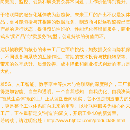
转向规划、监控、创新和解决复杂异常问题，工作价值得到提升
基于物联网的服务化延伸成为新趋势。未来工厂的产出不仅是实
产品，更可能包括与其相连的数据服务。制造商可以远程监控已
出产品的运行状态，提供预防性维护、性能优化等增值服务，商
式从“卖产品”向“卖服务”转型，创造持续的价值闭环。
构建以物联网为核心的未来工厂也面临挑战，如数据安全与隐私
护、不同设备与系统的互操作性、前期的技术投资与技能转型等
其带来的效率跃升、质量改善、成本降低和商业模式创新的潜力
巨大的。
随着5G、人工智能、数字孪生等技术与物联网的深度融合，工厂
变得更加智能、自主和透明。一个自我感知、自我优化、自我决
的“智慧生命体”般的工厂正从蓝图走向现实，它不仅是制造能力的
级，更是整个工业体系面向未来的重塑。以物联网服务为核心的
工厂，正在重新定义“制造”的涵义，开启工业4.0的新篇章。
若转载，请注明出处：http://www.htjhcai.com/product/88.html