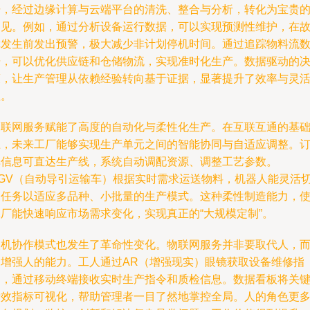
据，经过边缘计算与云端平台的清洗、整合与分析，转化为宝贵
洞见。例如，通过分析设备运行数据，可以实现预测性维护，在
障发生前发出预警，极大减少非计划停机时间。通过追踪物料流
据，可以优化供应链和仓储物流，实现准时化生产。数据驱动的
策，让生产管理从依赖经验转向基于证据，显著提升了效率与灵
性。
物联网服务赋能了高度的自动化与柔性化生产。在互联互通的基
上，未来工厂能够实现生产单元之间的智能协同与自适应调整。
单信息可直达生产线，系统自动调配资源、调整工艺参数。
AGV（自动导引运输车）根据实时需求运送物料，机器人能灵活
换任务以适应多品种、小批量的生产模式。这种柔性制造能力，
工厂能快速响应市场需求变化，实现真正的“大规模定制”。
人机协作模式也发生了革命性变化。物联网服务并非要取代人，
是增强人的能力。工人通过AR（增强现实）眼镜获取设备维修指
导，通过移动终端接收实时生产指令和质检信息。数据看板将关
绩效指标可视化，帮助管理者一目了然地掌控全局。人的角色更