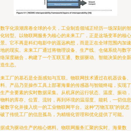
在数字化浪潮席卷全球的今天，工业制造领域正经历一场深刻的
能化转型。以物联网服务为核心的未来工厂，正是这场变革的核
图景。它不再是科幻电影中的遥远构想，而是正在全球范围内加
落地的现实。未来工厂通过将物理设备、生产线、仓储系统与数
网络深度融合，构建了一个互联互通、数据驱动、智能决策的全
制造生态。
未来工厂的基石是全面感知与互联。物联网技术通过在机器设备
物料、产品乃至操作工具上部署海量的传感器与智能终端，实现
对生产全要素的实时数据采集。从机床的运行状态、温度、振动
到物料的库存、位置、流转，再到环境的温湿度、能耗，一切信
都被数字化并接入统一的工业物联网平台。这种“万物互联”的状态
打破了传统工厂的信息孤岛，为精细化管理和优化提供了可能。
数据成为驱动生产的核心燃料。物联网服务汇聚的实时、海量数