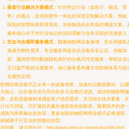
垂直行业解决方案模式
：针对特定行业（如医疗、物流、零
售）的痛点，提供软硬件一体化的深度定制解决方案。例如
医院的智慧病房管理系统、冷链物流的全程温控溯源方案。
服务核心在于对行业知识的深刻理解与业务流程的无缝嵌入
安全与合规即服务模式
：随着物联网设备激增，安全和隐私
规成为刚性需求。专业服务商提供从设备安全认证、传输加
密、漏洞管理到数据隐私保护的全栈式托管服务，帮助企业
足日益严格的法规要求。核心服务是构建主动防御体系与提
合规性证明。
物联网的商业模式正从单一的设备销售，加速向以数据驱动、以
务为核心、以价值共创为导向的多元化模式演进。成功的物联网
务商，必然是能够精准捕捉客户场景需求，灵活组合技术要素，
设计出可持续、可扩展的共赢价值链条的创新者。随着技术的进
步成熟与跨界融合的加深，更多创新的物联网商业模式必将涌现
持续赋能千行百业的智能化转型。
若转载，请注明出处：http://www.htjhcai.com/product/48.html